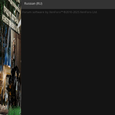
Russian (RU)
Forum software by XenForo™
©2010-2025 XenForo Ltd.