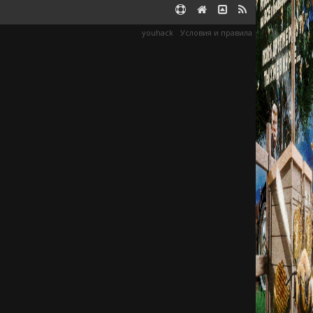
youhack
Условия и правила