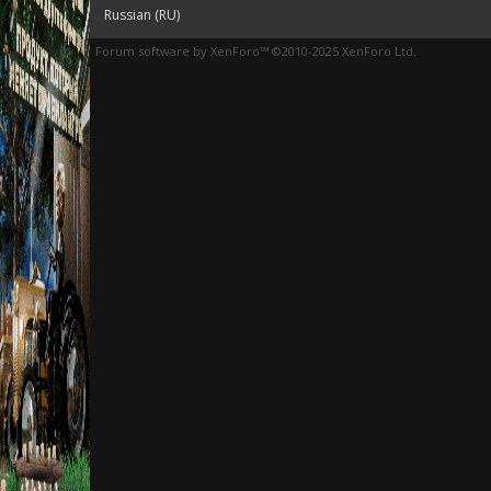
Russian (RU)
Forum software by XenForo™
©2010-2025 XenForo Ltd.