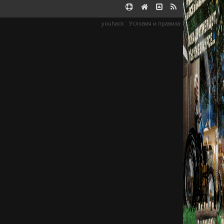
youhack
Условия и правила