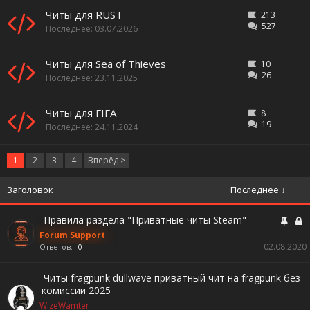
Читы для RUST
213
527
03.07.2026
Читы для Sea of Thieves
10
26
23.11.2025
Читы для FIFA
8
19
24.11.2024
1
2
3
4
Вперёд >
Заголовок
Последнее ↓
Правила раздела "Приватные читы Steam"
Forum Support
02.08.2020
Ответов:
0
Читы fragpunk dullwave приватный чит на fragpunk без
комиссии 2025
WizeWamter