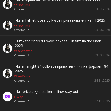
WizeWamter
03.03.2026
Ответов:
3
Читы hell let loose dullwave приватный чит на hll 2025
WizeWamter
03.03.2026
Ответов:
4
Читы the finals dullwave приватный чит на the finals
2025
WizeWamter
03.03.2026
Ответов:
6
Читы farlight 84 dullwave приватный чит на фарлайт 84
2025
WizeWamter
24.11.2025
Ответов:
2
Чит private для stalker online/ stay out
Qwizy
07.11.2025
Ответов:
0