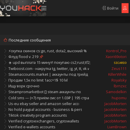
Войти
Последние сообщения
⚡скупка скинов cs:go, rust, dota2, высокий %, быстрые выплаты [деп
Kontrol_Pro
Флуд flood v. 219
Xaori69otori
☀️ upd выплата 15 минут! покупаю cs2;rust;tf2;dota2: hold, ботами, т
sɪᴄᴀʀɪᴏ
Twiboost.com - накрутка tg, twitter, ig, yt, tt, vk и пр. | быстрая подде
Zeus111
Steamaccounts.market | аккаунты под трейд и парсинг | уникальна
KillerWhile
Продам 1,5к no limit 1acc=1$ 10 lvl
Royalsky
Ищу ворк срочно
lbrnzxc
Steampromarketbot [] steam аккаунты под трейд
Samodelkin
Cold sms — (+7) приём смс от 1.03₽ | 195 стран + рф | 24/7 тг-бот | с
hupomu
Us-eu ebay seller and amazon seller accounts
JacobMorten
No hold paypal accounts - business & personal accounts
JacobMorten
Tiktok creativity program accounts
JacobMorten
Verified cryptoexchangers, cryptowallets accounts
JacobMorten
Verified e-wallets accounts
LiamBrown