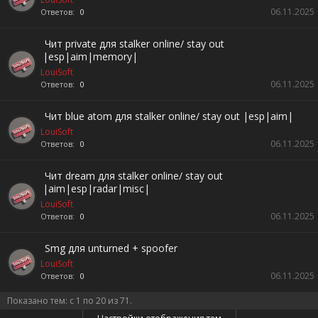
06.11.2025
Ответов:
0
Чит private для stalker online/ stay out
|esp|aim|memory|
LouiSoft
06.11.2025
Ответов:
0
Чит blue atom для stalker online/ stay out |esp|aim|
LouiSoft
06.11.2025
Ответов:
0
Чит dream для stalker online/ stay out
|aim|esp|radar|misc|
LouiSoft
06.11.2025
Ответов:
0
Smg для unturned + spoofer
LouiSoft
06.11.2025
Ответов:
0
Показано тем: с 1 по 20 из 71.