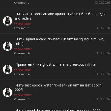
03.03.2026
Ответов:
7
Читы arc raiders arcane приватный чит без банов для
arc raiders
WizeWamter
03.03.2026
Ответов:
1
Читы squad arcane приватный чит на squad [aim, wh,
misc]
WizeWamter
03.03.2026
Ответов:
6
Приватный чит ghost для arena breakout infinite
WizeWamter
03.03.2026
Ответов:
4
Читы last epoch byster приватный чит на last epoch
2025
WizeWamter
03.03.2026
Ответов:
1
Читы squad dullwave приватный чит на сквад 2025