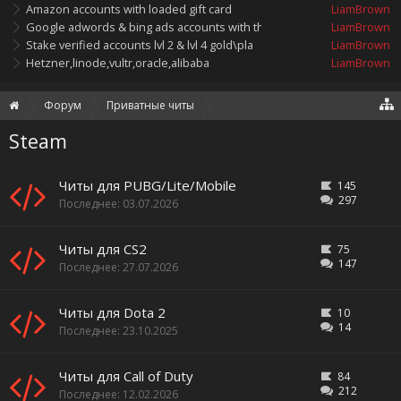
Amazon accounts with loaded gift card
LiamBrown
Google adwords & bing ads accounts with threshold/balance
LiamBrown
Stake verified accounts lvl 2 & lvl 4 gold\platinum
LiamBrown
Hetzner,linode,vultr,oracle,alibaba
LiamBrown
Форум
Приватные читы
Steam
Читы для PUBG/Lite/Mobile
145
297
03.07.2026
Читы для CS2
75
147
27.07.2026
Читы для Dota 2
10
14
23.10.2025
Читы для Call of Duty
84
212
12.02.2026