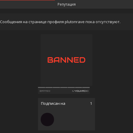
Репутация
Сообщения на странице профиля plutonrave пока отсутствуют.
Подписан на
1