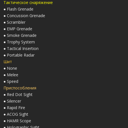
Тактическое снаряжение
● Flash Grenade
● Concussion Grenade
● Scrambler
● EMP Grenade
● Smoke Grenade
● Trophy System
● Tactical Insertion
● Portable Radar
Шит
● None
● Melee
● Speed
Приспособления
● Red Dot Sight
● Silencer
● Rapid Fire
● ACOG Sight
● HAMR Scope
● Holographic Sight