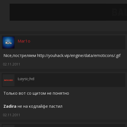
Mar1o
Nice,постреляем http://youhack.vip/engine/data/emoticons/.gif
02.11.2011
Laysi_hd
Только вот со щитом не понятно
Zadira
не на кодлайфе пастил
02.11.2011