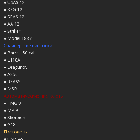
● USAS 12
● KSG 12
● SPAS 12
● AA 12
● Striker
● Model 1887
Снайперские винтовки
● Barret .50 cal
● L118A
● Dragunov
● AS50
● RSASS
● MSR
Автоматические пистолеты
● FMG 9
● MP 9
● Skorpion
● G18
Пистолеты
● USP .45