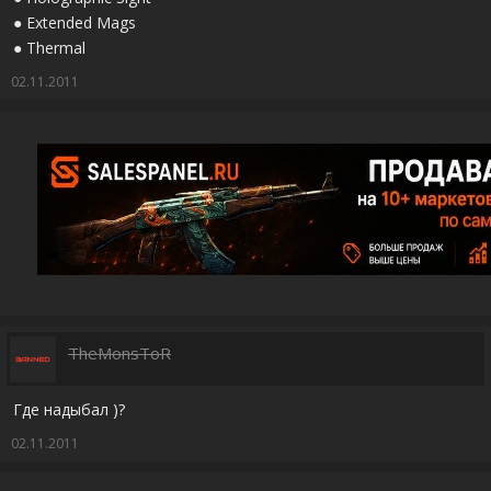
● Extended Mags
● Thermal
02.11.2011
TheMonsToR
Где надыбал )?
02.11.2011