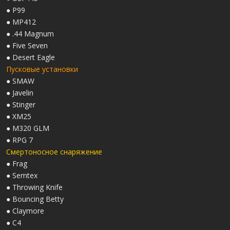
● P99
● MP412
● .44 Magnum
● Five Seven
● Desert Eagle
Пусковые установки
● SMAW
● Javelin
● Stinger
● XM25
● M320 GLM
● RPG 7
Смертоносное снаряжение
● Frag
● Semtex
● Throwing Knife
● Bouncing Betty
● Claymore
● C4