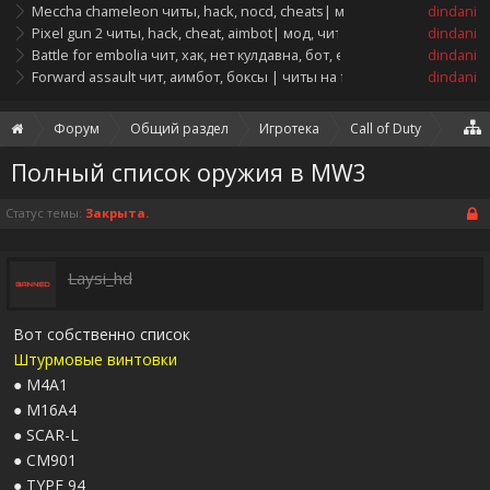
Meccha chameleon читы, hack, nocd, cheats| мод, телепорт на mec
dindani
Pixel gun 2 читы, hack, cheat, aimbot| мод, чит на pixel gun 2 аимбот
dindani
Battle for embolia чит, хак, нет кулдавна, бот, esp, battle for embolia
dindani
Forward assault чит, аимбот, боксы | читы на forward assault cheat,
dindani
Форум
Общий раздел
Игротека
Call of Duty
Полный список оружия в MW3
Статус темы:
Закрыта.
Laysi_hd
Вот собственно список
Штурмовые винтовки
● M4A1
● M16A4
● SCAR-L
● CM901
● TYPE 94