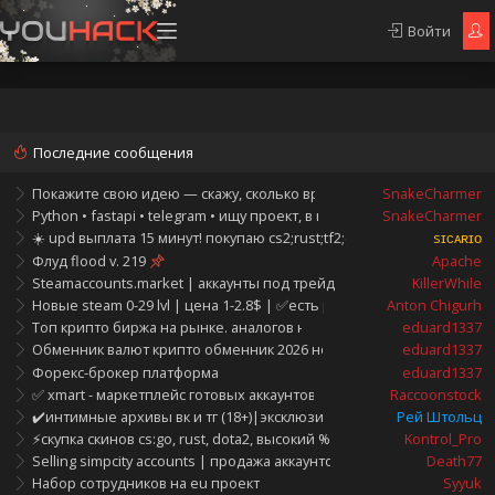
Войти
Последние сообщения
Покажите свою идею — скажу, сколько времени займёт реализац
SnakeCharmer
Python • fastapi • telegram • ищу проект, в который захочется влюб
SnakeCharmer
☀️ upd выплата 15 минут! покупаю cs2;rust;tf2;dota2: hold, ботами, т
sɪᴄᴀʀɪᴏ
Флуд flood v. 219
Apache
Steamaccounts.market | аккаунты под трейд и парсинг | уникальна
KillerWhile
Новые steam 0-29 lvl | цена 1-2.8$ | ✅есть родная rambler почта |
Anton Chigurh
Топ крипто биржа на рынке. аналогов нет
eduard1337
Обменник валют крипто обменник 2026 новый crypto exchanger
eduard1337
Форекс-брокер платформа
eduard1337
✅ xmart - маркетплейс готовых аккаунтов. покупка и продажа.
Raccoonstock
✔️интимные архивы вк и тг (18+)|эксклюзивные товары|shtolts sh
Рей Штольц
⚡скупка скинов cs:go, rust, dota2, высокий %, быстрые выплаты [деп
Kontrol_Pro
Selling simpcity accounts | продажа аккаунтов simpcity
Death77
Набор сотрудников на eu проект
Syyuk