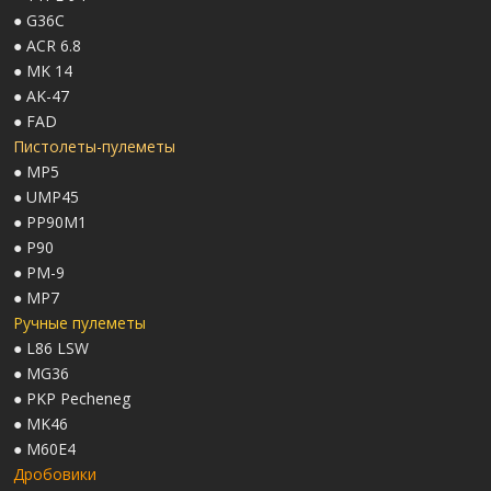
● G36C
● ACR 6.8
● MK 14
● AK-47
● FAD
Пистолеты-пулеметы
● MP5
● UMP45
● PP90M1
● P90
● PM-9
● MP7
Ручные пулеметы
● L86 LSW
● MG36
● PKP Pecheneg
● MK46
● M60E4
Дробовики