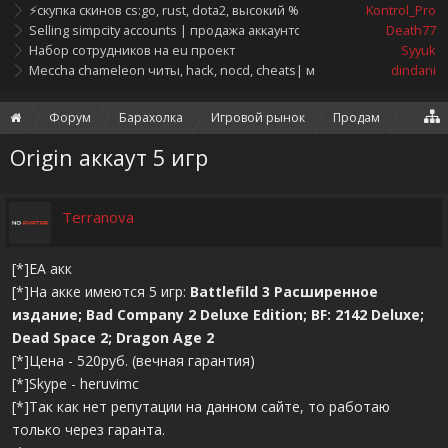
⚡скупка скинов cs:go, rust, dota2, высокий %, быстрые выплаты [деп
Kontrol_Pro
Selling simpcity accounts | продажа аккаунтов simpcity
Death77
Набор сотрудников на eu проект
Syyuk
Meccha chameleon читы, hack, nocd, cheats| мод, телепорт на mec
dindani
Форум
Барахолка
Игровой рынок
Продам
Origin аккаут 5 игр
Terranova
[*]ЕА акк
[*]На акке имеются 5 игр:
Battlefild 3 Расширенное
издание; Bad Company 2 Deluxe Edition; BF: 2142 Deluxe;
Dead Space 2; Dragon Age 2
[*]Цена - 520руб. (вечная гарантия)
[*]Skype - heruvimc
[*]Так как нет репутации на данном сайте, то работаю
только через гаранта.