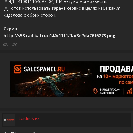
[*]ЯД - 410011164697404, ВМ нет, но могу завести.
[*]Готов использовать гарант-сервис в целях избежания
кидалова с обоих сторон.
Скрин -
http://s53.radikal.ru/i140/1111/1a/3e7da7615273.png
02.11.2011
Loidnukies