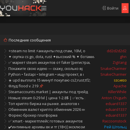
Войти
Последние сообщения
⭐steam no limit ⚡аккаунты под спам, 10lvl, оформление, часы⚡⭐
dd2d2d2d2
✦ скупка cs:go, dota, rust ✦высокий % ✦ ботами/трейдом✦ instant 
ghn
✅ маркет steam аккаунтов от faker [регистрация строго на отдельн
ZigVang
Покажите свою идею — скажу, сколько времени займёт реализац
SnakeCharmer
Python • fastapi • telegram • ищу проект, в который захочется влюб
SnakeCharmer
☀️ upd выплата 15 минут! покупаю cs2;rust;tf2;dota2: hold, ботами, т
sɪᴄᴀʀɪᴏ
Флуд flood v. 219
Apache
Steamaccounts.market | аккаунты под трейд и парсинг | уникальна
KillerWhile
Новые steam 0-29 lvl | цена 1-2.8$ | ✅есть родная rambler почта |
Anton Chigurh
Топ крипто биржа на рынке. аналогов нет
eduard1337
Обменник валют крипто обменник 2026 новый crypto exchanger
eduard1337
Форекс-брокер платформа
eduard1337
✅ xmart - маркетплейс готовых аккаунтов. покупка и продажа.
Raccoonstock
✔️интимные архивы вк и тг (18+)|эксклюзивные товары|shtolts sh
Рей Штольц