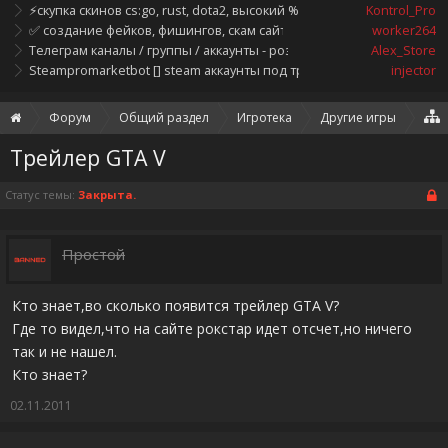
⚡скупка скинов cs:go, rust, dota2, высокий %, быстрые выплаты [деп
Kontrol_Pro
✅ создание фейков, фишингов, скам сайтов ✅
worker264
Телеграм каналы / группы / аккаунты - розница / опт
Alex_Store
Steampromarketbot [] steam аккаунты под трейд
injector
Форум
Общий раздел
Игротека
Другие игры
Трейлер GTA V
Статус темы:
Закрыта.
Простой
Кто знает,во сколько появится трейлер GTA V?
Где то видел,что на сайте рокстар идет отсчет,но ничего
так и не нашел.
Кто знает?
02.11.2011