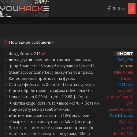
Войти
Последние сообщения
Флуд flood v. 219
GHOST
❤️ bar_cyk ❤️ – лучшие интимные архивы девушек vk (18+) ❤️
BAR_CYK
☀️ upd выплата 15 минут! покупаю cs2;rust;tf2;dota2: hold, ботами, т
sɪᴄᴀʀɪᴏ
Steamaccounts.market | аккаунты под трейд и парсинг | уникальна
KillerWhile
Качественные прогнозы на футбол
Turbo_
Сайты / фейки / ios & android / боты / vps/vds / абуз.хостинги / соф
12Chairs
Ищем обработчиков трафика (обучаем) / большые выплаты
nolanm2
Новые steam 0-29 lvl | цена 1-2.8$ | ✅есть родная rambler почта |
Anton Chigurh
✦ скупка cs:go, dota, rust ✦высокий % ✦ ботами/трейдом✦ instant 
ghn
Ищу работу веб разработчиком
Scam-Adviser
✔️интимные архивы вк и тг (18+)|эксклюзивные товары|shtolts sh
Рей Штольц
✅ маркет steam аккаунтов от faker [регистрация строго на отдельн
ZigVang
Secrex.io — обмен без лишних вопросов (no aml)
secrex
⭐steam no limit ⚡аккаунты под спам, 10lvl, оформление, часы⚡⭐
dd2d2d2d2