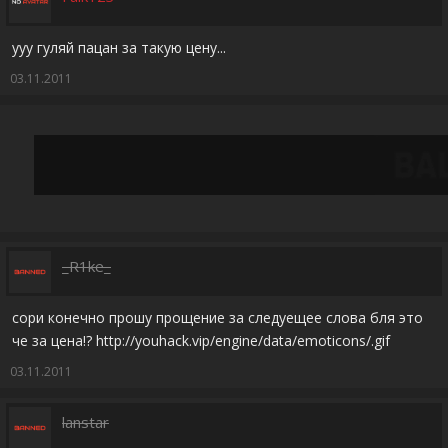
ууу гуляй пацан за такую цену...
03.11.2011
_R1ke_
сори конечно прошу прощение за следуещее слова бля это
че за цена!? http://youhack.vip/engine/data/emoticons/.gif
03.11.2011
lanstar