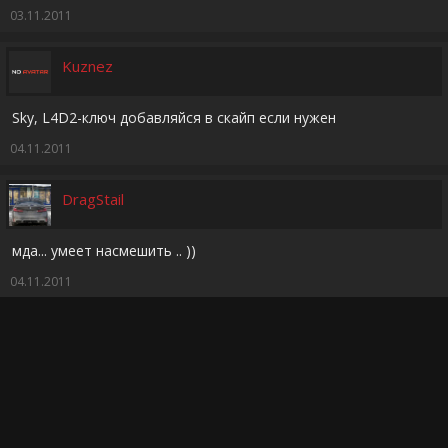
03.11.2011
Kuznez
Sky, L4D2-ключ добавляйся в скайп если нужен
04.11.2011
DragStail
мда... умеет насмешить .. ))
04.11.2011
(Вы должны войти или зарегистрироваться, чтобы ответить.)
Форум
Барахолка
Игровой рынок
Продам
Russian (RU)