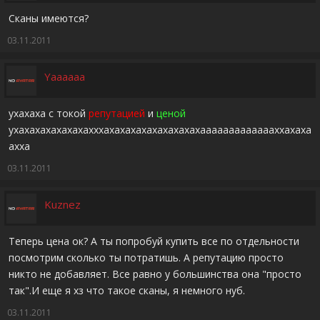
Сканы имеются?
03.11.2011
Yaaaaaa
ухахаха с токой
репутацией
и
ценой
ухахахахахахахахххахахахахахахахахахаааааааааааааххахаха
ахха
03.11.2011
Kuznez
Теперь цена ок? А ты попробуй купить все по отдельности
посмотрим сколько ты потратишь. А репутацию просто
никто не добавляет. Все равно у большинства она "просто
так".И еще я хз что такое сканы, я немного нуб.
03.11.2011