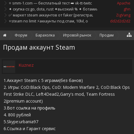
⭐ smm-1.com — бесплатный тест ➡️ vk-tt-twitch-inst-tg-yt-twi-fb
Apache
✦ скупка cs:go, dota, rust ✦высокий % ✦ ботами/трейдом✦ instant 
ghn
✅ маркет steam аккаунтов от faker [регистрация строго на отдельн
ZigVang
⭐steam no limit ⚡аккаунты под спам, 10lvl, оформление, часы⚡⭐
dd2d2d2d2
Форум
Барахолка
Игровой рынок
Продам
Продам аккаунт Steam
Kuznez
1.Аккаунт Steam c 5 играми(без банов)
2. Игры: CoD:Black Ops, CoD: Modern Warfare 2, CoD:Black Ops
First Strike DLC, Left4Dead2,Garry's mod, Team Fortress
2(premium account)
3.
Вот ссылка на профиль
4. 800 рублей
5.Skype:urbania97
6.Ссылка и Гарант сервис