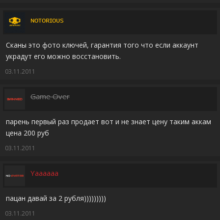
ɴᴏᴛᴏʀɪᴏᴜs
Сканы это фото ключей, гарантия того что если аккаунт
украдут его можно восстановить.
03.11.2011
Game Over
парень первый раз продает вот и не знает цену таким аккам
цена 200 руб
03.11.2011
Yaaaaaa
пацан давай за 2 рубля)))))))))
03.11.2011