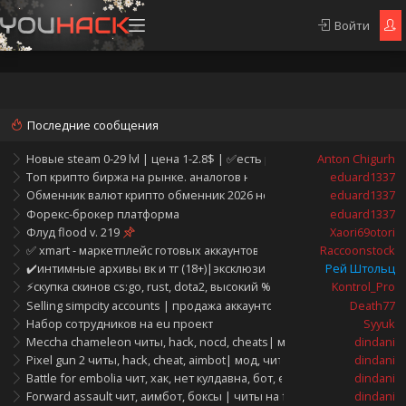
Войти
Последние сообщения
Новые steam 0-29 lvl | цена 1-2.8$ | ✅есть родная rambler почта |
Anton Chigurh
Топ крипто биржа на рынке. аналогов нет
eduard1337
Обменник валют крипто обменник 2026 новый crypto exchanger
eduard1337
Форекс-брокер платформа
eduard1337
Флуд flood v. 219
Xaori69otori
✅ xmart - маркетплейс готовых аккаунтов. покупка и продажа.
Raccoonstock
✔️интимные архивы вк и тг (18+)|эксклюзивные товары|shtolts sh
Рей Штольц
⚡скупка скинов cs:go, rust, dota2, высокий %, быстрые выплаты [деп
Kontrol_Pro
Selling simpcity accounts | продажа аккаунтов simpcity
Death77
Набор сотрудников на eu проект
Syyuk
Meccha chameleon читы, hack, nocd, cheats| мод, телепорт на mec
dindani
Pixel gun 2 читы, hack, cheat, aimbot| мод, чит на pixel gun 2 аимбот
dindani
Battle for embolia чит, хак, нет кулдавна, бот, esp, battle for embolia
dindani
Forward assault чит, аимбот, боксы | читы на forward assault cheat,
dindani