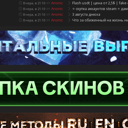
cksaw и другие
Anonic
Flash usdt | цена от 2,5$ | fake 
от
Вчера, в 21:10
Anonic
⭐️ скупка аккаунтов steam ⭐️ дам 
от
Вчера, в 21:10
Anonic
3 августа днюха
от
Вчера, в 21:10
Anonic
Что за обиженный на жизнь ни
от
Вчера, в 21:10