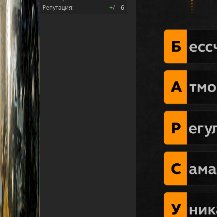
Репутация:
+
/
-
6