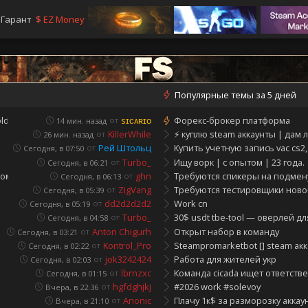
Гарант
$
EZ Money
Популярные темы за 5 дней
old, ботами, трейд ☀️
sɪᴄᴀʀɪᴏ
Форекс-брокер платформа
от
14 мин. назад
 | уникальная рега
KillerWhile
⚡️ куплю steam аккаунты | дам лу
от
26 мин. назад
ы|shtolts shop
Рей Штольц
Купить учетную запись vac cs2
от
Сегодня, в 07:50
Turbo_
Ищу ворк | с опытом | 23 года.
от
Сегодня, в 06:21
ом✦ instant pay ✦
ghn
Требуются спикеры на подме
от
Сегодня, в 06:13
о на отдельном IP]
ZigVang
Требуются тестировщики нового
от
Сегодня, в 05:39
е, часы⚡⭐
dd2d2d2d2
Work cn
от
Сегодня, в 05:19
Turbo_
30$ usdt tbe-tool — оверлей для
от
Сегодня, в 04:58
mbler почта |samoreg.store
Anton Chigurh
Открыт набор в команду
от
Сегодня, в 03:21
 выплаты [деп 20к]⚡
Kontrol_Pro
Steampromarketbot [] steam ак
от
Сегодня, в 02:22
jok3242424
Работа для жителей укр
от
Сегодня, в 02:03
lbrnzxc
Команда cicada ищет ответств
от
Сегодня, в 01:15
 парсинг
hgfdghjkj
#2026 work #solevoy
от
Вчера, в 22:36
 exchanger
Anonic
Плачу 1к$ за разморозку аккаун
от
Вчера, в 21:10