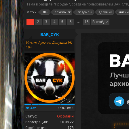
Тема в разделе "
Продам
", создана пользователем
BAR_CYK
Метки:
18+
архивы вк
вк дампы
девушки
интим
1
2
3
4
5
6
→
15
Вперёд >
BAR_CYK
Интим Архивы Девушек VK
18+
Статус:
Оффлайн
Регистрация:
10.08.22
Сообщения:
173