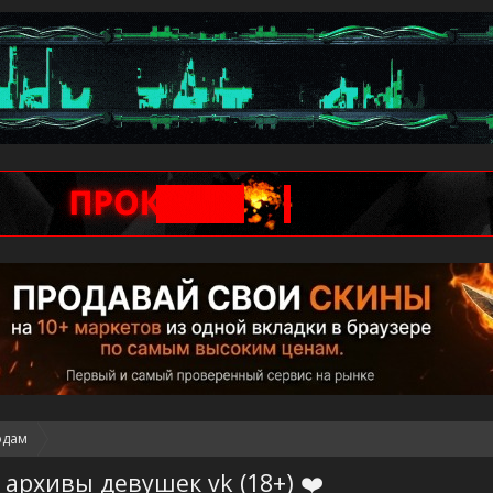
одам
 архивы девушек vk (18+) ❤️