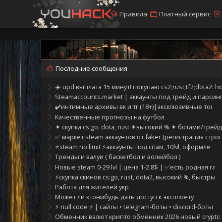
Правила
Платный сервис
Последние сообщения
☀️ upd выплата 15 минут! покупаю cs2;rust;tf2;dota2: h
Steamaccounts.market | аккаунты под трейд и парсинг
✔️интимные архивы вк и тг (18+)|эксклюзивные товар
Качественные прогнозы на футбол
✦ скупка cs:go, dota, rust ✦высокий % ✦ ботами/трейд
✅ маркет steam аккаунтов от faker [регистрация строг
⭐steam no limit ⚡аккаунты под спам, 10lvl, оформлени
Тренды и валуи ( баскетбол и волейбол )
Новые steam 0-29 lvl | цена 1-2.8$ | ✅есть родная ra
⚡скупка скинов cs:go, rust, dota2, высокий %, быстрые
Работа для жителей укр
Может ли ктонибудь дать доступ к эксплоету
⚡️ null code ⚡️ | cайты • telegram-боты • discord-боты •
Обменник валют крипто обменник 2026 новый crypto