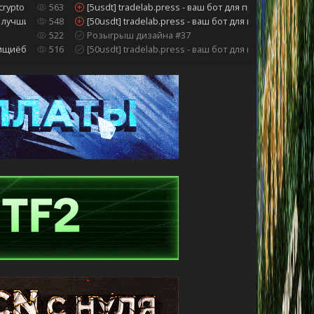
crypto
563
[5usdt] tradelab.press - ваш бот для продажи скино
лучший прайс ⭐️ 0-50 lvl ⭐️
548
[50usdt] tradelab.press - ваш бот для продажи ски
522
Розыгрыш дизайна #37
щиёб? с какого из форумов вылезло
516
[50usdt] tradelab.press - ваш бот для продажи ски