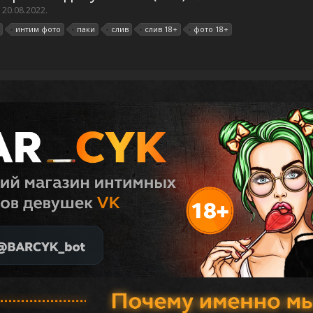
,
20.08.2022
.
интим фото
паки
слив
слив 18+
фото 18+