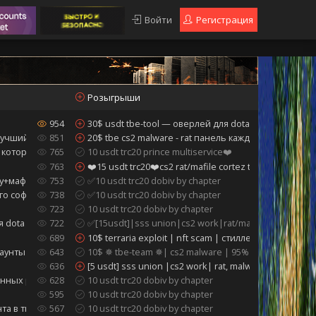
Войти
Регистрация
Розыгрыши
954
30$ usdt tbe-tool — оверлей для dota 2 / cs2
чший прайс | 0 - 50 lvl ⚡️
851
20$ tbe cs2 malware - rat панель каждому воркеру
, которая не может играть в игры
765
10 usdt trc20 prince multiservice❤️
763
❤️15 usdt trc20❤️cs2 rat/mafile cortez team
ну+мафайл
753
✅10 usdt trc20 dobiv by chapter
 софта по faceit
738
✅10 usdt trc20 dobiv by chapter
723
10 usdt trc20 dobiv by chapter
 dota 2 / cs2
722
✅[15usdt]|sss union|cs2 work|rat/malware|
689
10$ terraria exploit | nft scam | стиллер в игре steam
каунты под трейд
643
10$ ✵ tbe-team ✵| cs2 malware | 95% шанс снятия| 
636
[5 usdt] sss union |cs2 work| rat, malware
енных ребят с ua украины
628
10 usdt trc20 dobiv by chapter
595
10 usdt trc20 dobiv by chapter
та в тг
567
10 usdt trc20 dobiv by chapter